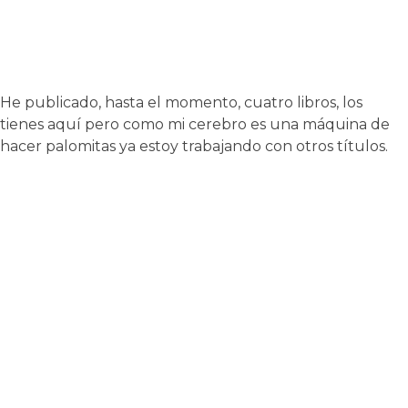
MIS LIBROS
He publicado, hasta el momento, cuatro libros, los
tienes aquí pero como mi cerebro es una máquina de
hacer palomitas ya estoy trabajando con otros títulos.
Las 10 leyes para ser jodidamente
irresistible
Aprende a defenderte de la manipulación y a
utilizar las herramientas de los narcisistas a tu
favor.
Hay dos tipos de personas: las que son inteligentes y