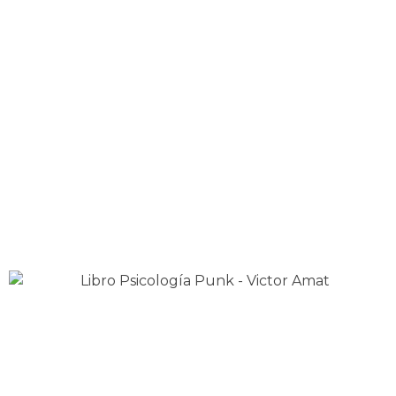
algo.
En este libro, desmonto muchos del los mitos del
pensamiento positivo y naif para ayudarte a entender
lo que te ocurre y encontrar una alternativa.
De este modo, reivindicas tus capacidades mentales y
las aprovechas de manera paradójica.
¿Puede el hecho de permitirte ser negativo llevarte
a un estado de bienestar?
Descubre Psicología Punk
Autoestima Punk