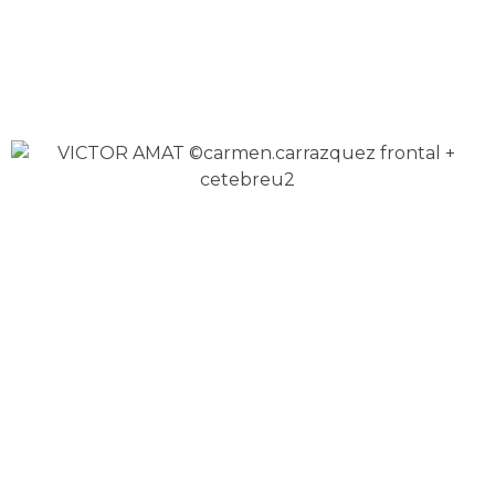
(Versión en ruso de Autoestima Punk)
Mis cursos
Si eres un cazador de
vendehúmos
has de saber que:
Llevo más de dos décadas formando a
profesionales de la salud, eso incluye desde
médicos hasta entrenadores, pasando por
profesores, trabajadores y educadores sociales.
Miles de sanitarios han pasado por mis cursos (no