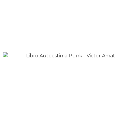
Con
Autoestima punk
, voy a ayudarte a organizar el
desván que tienes en tu cabeza.
Deja de comprar humo. Por fin, apañar tu autoestima
y caerte mejor sin rollos lacrimógenos es posible.
Descubre AUTOESTIMA PUNK
Punk Psychology: 17 life hacks for
not giving a fuck about self help
industry