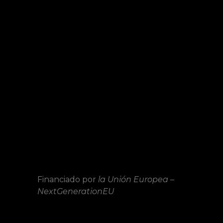
Anti Meditaciones
Psicología Punk
Autoestima Punk
Política De Privacidad
Aviso Legal
Cookies
Financiado por
la Unión Europea –
NextGenerationEU